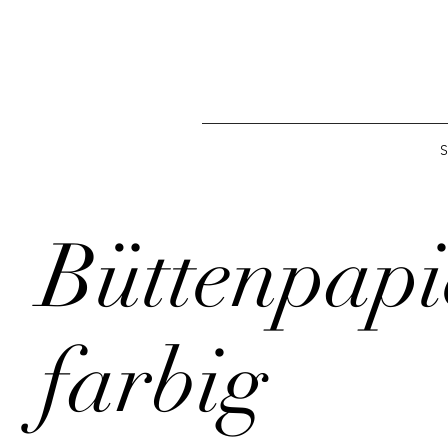
S
Büttenpapi
farbig