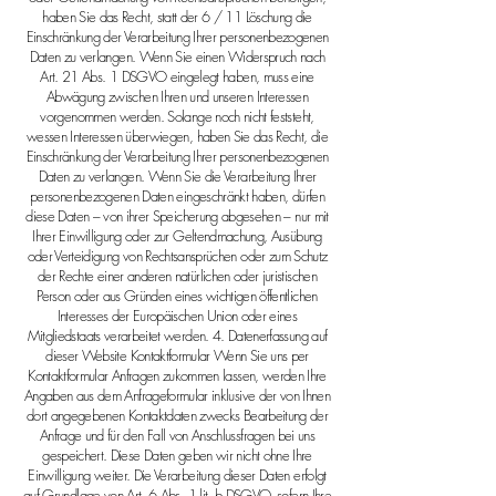
haben Sie das Recht, statt der 6 / 11 Löschung die
Einschränkung der Verarbeitung Ihrer personenbezogenen
Daten zu verlangen. Wenn Sie einen Widerspruch nach
Art. 21 Abs. 1 DSGVO eingelegt haben, muss eine
Abwägung zwischen Ihren und unseren Interessen
vorgenommen werden. Solange noch nicht feststeht,
wessen Interessen überwiegen, haben Sie das Recht, die
Einschränkung der Verarbeitung Ihrer personenbezogenen
Daten zu verlangen. Wenn Sie die Verarbeitung Ihrer
personenbezogenen Daten eingeschränkt haben, dürfen
diese Daten – von ihrer Speicherung abgesehen – nur mit
Ihrer Einwilligung oder zur Geltendmachung, Ausübung
oder Verteidigung von Rechtsansprüchen oder zum Schutz
der Rechte einer anderen natürlichen oder juristischen
Person oder aus Gründen eines wichtigen öffentlichen
Interesses der Europäischen Union oder eines
Mitgliedstaats verarbeitet werden. 4. Datenerfassung auf
dieser Website Kontaktformular Wenn Sie uns per
Kontaktformular Anfragen zukommen lassen, werden Ihre
Angaben aus dem Anfrageformular inklusive der von Ihnen
dort angegebenen Kontaktdaten zwecks Bearbeitung der
Anfrage und für den Fall von Anschlussfragen bei uns
gespeichert. Diese Daten geben wir nicht ohne Ihre
Einwilligung weiter. Die Verarbeitung dieser Daten erfolgt
auf Grundlage von Art. 6 Abs. 1 lit. b DSGVO, sofern Ihre