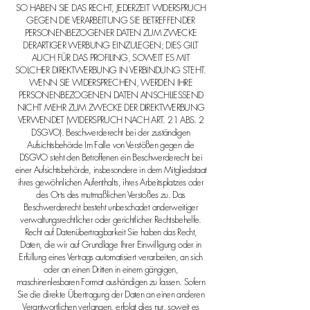
SO HABEN SIE DAS RECHT, JEDERZEIT WIDERSPRUCH
GEGEN DIE VERARBEITUNG SIE BETREFFENDER
PERSONENBEZOGENER DATEN ZUM ZWECKE
DERARTIGER WERBUNG EINZULEGEN; DIES GILT
AUCH FÜR DAS PROFILING, SOWEIT ES MIT
SOLCHER DIREKTWERBUNG IN VERBINDUNG STEHT.
WENN SIE WIDERSPRECHEN, WERDEN IHRE
PERSONENBEZOGENEN DATEN ANSCHLIESSEND
NICHT MEHR ZUM ZWECKE DER DIREKTWERBUNG
VERWENDET (WIDERSPRUCH NACH ART. 21 ABS. 2
DSGVO). Beschwerderecht bei der zuständigen
Aufsichtsbehörde Im Falle von Verstößen gegen die
DSGVO steht den Betroffenen ein Beschwerderecht bei
einer Aufsichtsbehörde, insbesondere in dem Mitgliedstaat
ihres gewöhnlichen Aufenthalts, ihres Arbeitsplatzes oder
des Orts des mutmaßlichen Verstoßes zu. Das
Beschwerderecht besteht unbeschadet anderweitiger
verwaltungsrechtlicher oder gerichtlicher Rechtsbehelfe.
Recht auf Datenübertragbarkeit Sie haben das Recht,
Daten, die wir auf Grundlage Ihrer Einwilligung oder in
Erfüllung eines Vertrags automatisiert verarbeiten, an sich
oder an einen Dritten in einem gängigen,
maschinenlesbaren Format aushändigen zu lassen. Sofern
Sie die direkte Übertragung der Daten an einen anderen
Verantwortlichen verlangen, erfolgt dies nur, soweit es