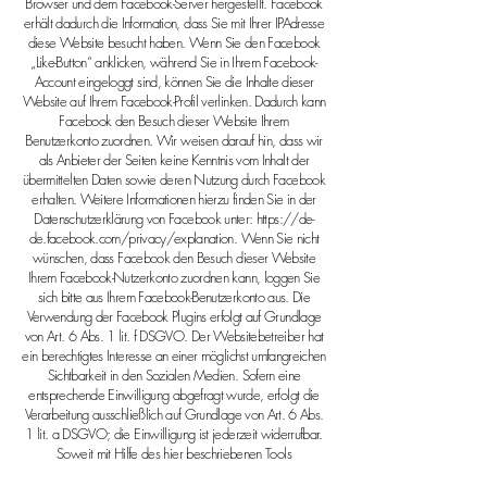
Browser und dem Facebook-Server hergestellt. Facebook
erhält dadurch die Information, dass Sie mit Ihrer IPAdresse
diese Website besucht haben. Wenn Sie den Facebook
„Like-Button“ anklicken, während Sie in Ihrem Facebook-
Account eingeloggt sind, können Sie die Inhalte dieser
Website auf Ihrem Facebook-Profil verlinken. Dadurch kann
Facebook den Besuch dieser Website Ihrem
Benutzerkonto zuordnen. Wir weisen darauf hin, dass wir
als Anbieter der Seiten keine Kenntnis vom Inhalt der
übermittelten Daten sowie deren Nutzung durch Facebook
erhalten. Weitere Informationen hierzu finden Sie in der
Datenschutzerklärung von Facebook unter:
https://de-
de.facebook.com/privacy/explanation.
Wenn Sie nicht
wünschen, dass Facebook den Besuch dieser Website
Ihrem Facebook-Nutzerkonto zuordnen kann, loggen Sie
sich bitte aus Ihrem Facebook-Benutzerkonto aus. Die
Verwendung der Facebook Plugins erfolgt auf Grundlage
von Art. 6 Abs. 1 lit. f DSGVO. Der Websitebetreiber hat
ein berechtigtes Interesse an einer möglichst umfangreichen
Sichtbarkeit in den Sozialen Medien. Sofern eine
entsprechende Einwilligung abgefragt wurde, erfolgt die
Verarbeitung ausschließlich auf Grundlage von Art. 6 Abs.
1 lit. a DSGVO; die Einwilligung ist jederzeit widerrufbar.
Soweit mit Hilfe des hier beschriebenen Tools
personenbezogene Daten auf unserer Website erfasst und