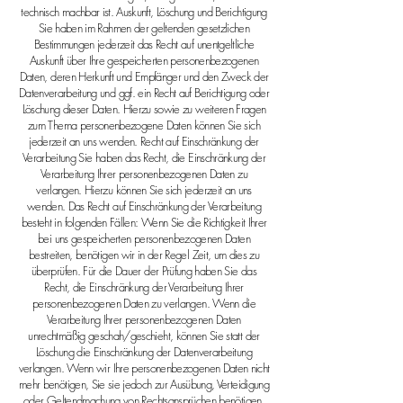
technisch machbar ist. Auskunft, Löschung und Berichtigung
Sie haben im Rahmen der geltenden gesetzlichen
Bestimmungen jederzeit das Recht auf unentgeltliche
Auskunft über Ihre gespeicherten personenbezogenen
Daten, deren Herkunft und Empfänger und den Zweck der
Datenverarbeitung und ggf. ein Recht auf Berichtigung oder
Löschung dieser Daten. Hierzu sowie zu weiteren Fragen
zum Thema personenbezogene Daten können Sie sich
jederzeit an uns wenden. Recht auf Einschränkung der
Verarbeitung Sie haben das Recht, die Einschränkung der
Verarbeitung Ihrer personenbezogenen Daten zu
verlangen. Hierzu können Sie sich jederzeit an uns
wenden. Das Recht auf Einschränkung der Verarbeitung
besteht in folgenden Fällen: Wenn Sie die Richtigkeit Ihrer
bei uns gespeicherten personenbezogenen Daten
bestreiten, benötigen wir in der Regel Zeit, um dies zu
überprüfen. Für die Dauer der Prüfung haben Sie das
Recht, die Einschränkung der Verarbeitung Ihrer
personenbezogenen Daten zu verlangen. Wenn die
Verarbeitung Ihrer personenbezogenen Daten
unrechtmäßig geschah/geschieht, können Sie statt der
Löschung die Einschränkung der Datenverarbeitung
verlangen. Wenn wir Ihre personenbezogenen Daten nicht
mehr benötigen, Sie sie jedoch zur Ausübung, Verteidigung
oder Geltendmachung von Rechtsansprüchen benötigen,