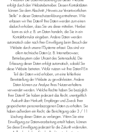
erfolgt durch den Websitebetreiber. Dessen Kontaktdaten
können Sie dem Abschnitt „Hinweis zur Verantwortlichen
Stelle“ in dieser Datenschutzerklärung entnehmen. Wie
erfassen wir Ihre Daten? Ihre Daten werden zum einen
dadurch erhoben, dass Sie uns diese mitteilen. Hierbei
kann es sich z. B. um Daten handeln, die Sie in ein
Kontaktformular eingeben. Andere Daten werden
automatisch oder nach Ihrer Einwilligung beim Besuch der
Website durch unsere ITSysteme erfasst. Das sind vor
allem technische Daten (z. B. Internetbrowser,
Betriebssystem oder Uhrzeit des Seitenaufrufs). Die
Erfassung dieser Daten erfolgt automatisch, sobald Sie
diese Website betreten. Wofür nutzen wir Ihre Daten? Ein
Teil der Daten wird erhoben, um eine fehlerfreie
Bereitstellung der Website zu gewährleisten. Andere
Daten können zur Analyse Ihres Nutzerverhaltens
verwendet werden. Welche Rechte haben Sie bezüglich
Ihrer Daten? Sie haben jederzeit das Recht, unentgeltlich
Auskunft über Herkunft, Empfänger und Zweck Ihrer
gespeicherten personenbezogenen Daten zu erhalten. Sie
haben außerdem ein Recht, die Berichtigung oder
3 / 11
Löschung dieser Daten zu verlangen. Wenn Sie eine
Einwilligung zur Datenverarbeitung erteilt haben, können
Sie diese Einwilligung jederzeit für die Zukunft widerrufen.