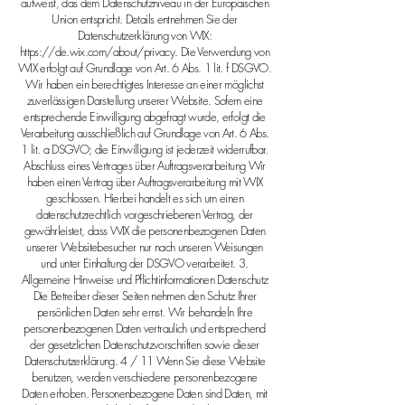
aufweist, das dem Datenschutzniveau in der Europäischen
Union entspricht. Details entnehmen Sie der
Datenschutzerklärung von WIX:
https://de.wix.com/about/privacy.
Die Verwendung von
WIX erfolgt auf Grundlage von Art. 6 Abs. 1 lit. f DSGVO.
Wir haben ein berechtigtes Interesse an einer möglichst
zuverlässigen Darstellung unserer Website. Sofern eine
entsprechende Einwilligung abgefragt wurde, erfolgt die
Verarbeitung ausschließlich auf Grundlage von Art. 6 Abs.
1 lit. a DSGVO; die Einwilligung ist jederzeit widerrufbar.
Abschluss eines Vertrages über Auftragsverarbeitung Wir
haben einen Vertrag über Auftragsverarbeitung mit WIX
geschlossen. Hierbei handelt es sich um einen
datenschutzrechtlich vorgeschriebenen Vertrag, der
gewährleistet, dass WIX die personenbezogenen Daten
unserer Websitebesucher nur nach unseren Weisungen
und unter Einhaltung der DSGVO verarbeitet. 3.
Allgemeine Hinweise und Pflichtinformationen Datenschutz
Die Betreiber dieser Seiten nehmen den Schutz Ihrer
persönlichen Daten sehr ernst. Wir behandeln Ihre
personenbezogenen Daten vertraulich und entsprechend
der gesetzlichen Datenschutzvorschriften sowie dieser
Datenschutzerklärung. 4 / 11 Wenn Sie diese Website
benutzen, werden verschiedene personenbezogene
Daten erhoben. Personenbezogene Daten sind Daten, mit