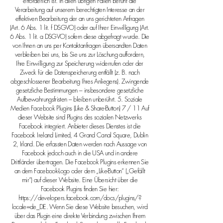
erforderlich ist. In allen übrigen Fällen beruht die
Verarbeitung auf unserem berechtigten Interesse an der
effektiven Bearbeitung der an uns gerichteten Anfragen
(Art. 6 Abs. 1 lit. f DSGVO) oder auf Ihrer Einwilligung (Art.
6 Abs. 1 lit. a DSGVO) sofern diese abgefragt wurde. Die
von Ihnen an uns per Kontaktanfragen übersandten Daten
verbleiben bei uns, bis Sie uns zur Löschung auffordern,
Ihre Einwilligung zur Speicherung widerrufen oder der
Zweck für die Datenspeicherung entfällt (z. B. nach
abgeschlossener Bearbeitung Ihres Anliegens). Zwingende
gesetzliche Bestimmungen – insbesondere gesetzliche
Aufbewahrungsfristen – bleiben unberührt. 5. Soziale
Medien Facebook Plugins (Like & Share-Button) 7 / 11 Auf
dieser Website sind Plugins des sozialen Netzwerks
Facebook integriert. Anbieter dieses Dienstes ist die
Facebook Ireland Limited, 4 Grand Canal Square, Dublin
2, Irland. Die erfassten Daten werden nach Aussage von
Facebook jedoch auch in die USA und in andere
Drittländer übertragen. Die Facebook Plugins erkennen Sie
an dem Facebook-Logo oder dem „Like-Button“ („Gefällt
mir“) auf dieser Website. Eine Übersicht über die
Facebook Plugins finden Sie hier:
https://developers.facebook.com/docs/plugins/?
locale=de_DE.
Wenn Sie diese Website besuchen, wird
über das Plugin eine direkte Verbindung zwischen Ihrem