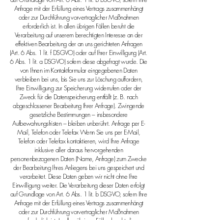
Anfrage mit der Erfüllung eines Vertrags zusammenhängt
oder zur Durchführung vorvertraglicher Maßnahmen
erforderlich ist. In allen übrigen Fällen beruht die
Verarbeitung auf unserem berechtigten Interesse an der
effektiven Bearbeitung der an uns gerichteten Anfragen
(Art. 6 Abs. 1 lit. f DSGVO) oder auf Ihrer Einwilligung (Art.
6 Abs. 1 lit. a DSGVO) sofern diese abgefragt wurde. Die
von Ihnen im Kontaktformular eingegebenen Daten
verbleiben bei uns, bis Sie uns zur Löschung auffordern,
Ihre Einwilligung zur Speicherung widerrufen oder der
Zweck für die Datenspeicherung entfällt (z. B. nach
abgeschlossener Bearbeitung Ihrer Anfrage). Zwingende
gesetzliche Bestimmungen – insbesondere
Aufbewahrungsfristen – bleiben unberührt. Anfrage per E-
Mail, Telefon oder Telefax Wenn Sie uns per E-Mail,
Telefon oder Telefax kontaktieren, wird Ihre Anfrage
inklusive aller daraus hervorgehenden
personenbezogenen Daten (Name, Anfrage) zum Zwecke
der Bearbeitung Ihres Anliegens bei uns gespeichert und
verarbeitet. Diese Daten geben wir nicht ohne Ihre
Einwilligung weiter. Die Verarbeitung dieser Daten erfolgt
auf Grundlage von Art. 6 Abs. 1 lit. b DSGVO, sofern Ihre
Anfrage mit der Erfüllung eines Vertrags zusammenhängt
oder zur Durchführung vorvertraglicher Maßnahmen