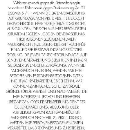
Widerspruchsrecht gegen die Datenerhebung in
besonderen Fällen sowie gegen Direktwerbung (Art. 21
DSGVO) 5 / 11 WENN DIE DATENVERARBEITUNG
AUF GRUNDLAGE VON ART. 6 ABS. 1 LIT. E ODER F
DSGVO ERFOLGT, HABEN SIE JEDERZEIT DAS RECHT,
AUS GRÜNDEN, DIE SICH AUS IHRER BESONDEREN
SITUATION ERGEBEN, GEGEN DIE VERARBEITUNG
IHRER PERSONENBEZOGENEN DATEN
WIDERSPRUCH EINZULEGEN; DIES GILT AUCH FÜR
EIN AUF DIESE BESTIMMUNGEN GESTÜTZTES
PROFILING. DIE JEWEILIGE RECHTSGRUNDLAGE, AUF
DENEN EINE VERARBEITUNG BERUHT, ENTNEHMEN
SIE DIESER DATENSCHUTZERKLÄRUNG. WENN SIE
WIDERSPRUCH EINLEGEN, WERDEN WIR IHRE
BETROFFENEN PERSONENBEZOGENEN DATEN
NICHT MEHR VERARBEITEN, ES SEI DENN, WIR
KÖNNEN ZWINGENDE SCHUTZWÜRDIGE
GRÜNDE FÜR DIE VERARBEITUNG NACHWEISEN, DIE
IHRE INTERESSEN, RECHTE UND FREIHEITEN
ÜBERWIEGEN ODER DIE VERARBEITUNG DIENT DER
GELTENDMACHUNG, AUSÜBUNG ODER
VERTEIDIGUNG VON RECHTSANSPRÜCHEN
(WIDERSPRUCH NACH ART. 21 ABS. 1 DSGVO).
WERDEN IHRE PERSONENBEZOGENEN DATEN
VERARBEITET, UM DIREKTWERBUNG ZU BETREIBEN,