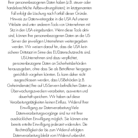
Ihrer personenbezogenen Daten haben (z.B. steuer- oder
handelsrechtliche Aufbewahrungsfristen); im letztgenannten
Fall erfolgt die Löschung nach Fortfall dieser Gründe.
Hinweis zur Datenweitergabe in die USA Auf unserer
Website sind unter anderem Tools von Unternehmen mit
Sitz in den USA eingebunden. Wenn diese Tools aktiv
sind, können Ihre personenbezogenen Daten an die US-
Server der jeweiligen Unternehmen weitergegeben
werden. Wir weisen darauf hin, dass die USA kein
sicherer Drittstaat im Sinne des EUDatenschutzrechts sind.
US-Unternehmen sind dazu verpflichtet,
personenbezogene Daten an Sicherheitsbehörden
herauszugeben, ohne dass Sie als Betroffener hiergegen
gerichtlich vorgehen könnten. Es kann daher nicht
ausgeschlossen werden, dass US-Behörden (z.B.
Geheimdienste) Ihre auf US-Servern befindlichen Daten zu
Überwachungszwecken verarbeiten, auswerten und
dauerhaft speichern. Wir haben auf diese
Verarbeitungstätigkeiten keinen Einfluss. Widerruf Ihrer
Einwilligung zur Datenverarbeitung Viele
Datenverarbeitungsvorgänge sind nur mit Ihrer
ausdrücklichen Einwilligung möglich. Sie können eine
bereits erteilte Einwilligung jederzeit widerrufen. Die
Rechtmäßigkeit der bis zum Widerruf erfolgten
Datenverarbeitung bleibt vom Widerruf unberührt.