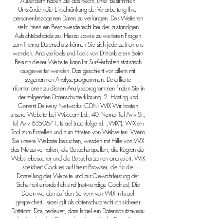
Außerdem haben Sie das Recht, unter bestimmten
Umständen die Einschränkung der Verarbeitung Ihrer
personenbezogenen Daten zu verlangen. Des Weiteren
steht Ihnen ein Beschwerderecht bei der zuständigen
Aufsichtsbehörde zu. Hierzu sowie zu weiteren Fragen
zum Thema Datenschutz können Sie sich jederzeit an uns
wenden. Analyse-Tools und Tools von Drittanbietern Beim
Besuch dieser Website kann Ihr Surf-Verhalten statistisch
ausgewertet werden. Das geschieht vor allem mit
sogenannten Analyseprogrammen. Detaillierte
Informationen zu diesen Analyseprogrammen finden Sie in
der folgenden Datenschutzerklärung. 2. Hosting und
Content Delivery Networks (CDN) WIX Wir hosten
unsere Website bei Wix.com Ltd., 40 Namal Tel Aviv St.,
Tel Aviv
6350671
, Israel (nachfolgend: „WIX“). WIX ein
Tool zum Erstellen und zum Hosten von Webseiten. Wenn
Sie unsere Website besuchen, werden mit Hilfe von WIX
das Nutzerverhalten, die Besucherquellen, die Region der
Websitebesucher und die Besucherzahlen analysiert. WIX
speichert Cookies auf Ihrem Browser, die für die
Darstellung der Website und zur Gewährleistung der
Sicherheit erforderlich sind (notwendige Cookies). Die
Daten werden auf den Servern von WIX in Israel
gespeichert. Israel gilt als datenschutzrechtlich sicherer
Drittstaat. Das bedeutet, dass Israel ein Datenschutzniveau