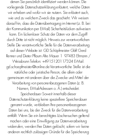
denen Sie persönlich identifiziert werden können. Die
vorliegende Datenschutzerklärung erläutert, welche Daten
wir erheben und wofür wir sie nutzen. Sie erläutert auch,
wie und zu welchem Zweck das geschieht. Wir weisen
darauf hin, dass die Datenübertragung im Internet (z. B. bei
der Kommunikation per E-Mail) Sicherheitslücken aufweisen
kann. Ein lückenloser Schutz der Daten vor dem Zugriff
durch Dritte ist nicht möglich. Hinweis zur verantwortlichen
Stelle Die verantwortliche Stelle für die Datenverarbeitung
auf dieser Website ist: GD Schöpfmeister GbR Gerd
Renner und Dieter Pflaum Alte Mauer 1
97483 Eltmann /
Weissbrunn Telefon:
+4915120117324
E-Mail:
gd.schoepfmeister@t-online.de
Verantwortliche Stelle ist die
natürliche oder juristische Person, die allein oder
gemeinsam mit anderen über die Zwecke und Mittel der
Verarbeitung von personenbezogenen Daten (z. B.
Namen, E-Mail-Adressen o. Ä.) entscheidet.
Speicherdauer Soweit innerhalb dieser
Datenschutzerklärung keine speziellere Speicherdauer
genannt wurde, verbleiben Ihre personenbezogenen
Daten bei uns, bis der Zweck für die Datenverarbeitung
entfällt. Wenn Sie ein berechtigtes Löschersuchen geltend
machen oder eine Einwilligung zur Datenverarbeitung
widerrufen, werden Ihre Daten gelöscht, sofern wir keine
anderen rechtlich zulässigen Gründe für die Speicherung